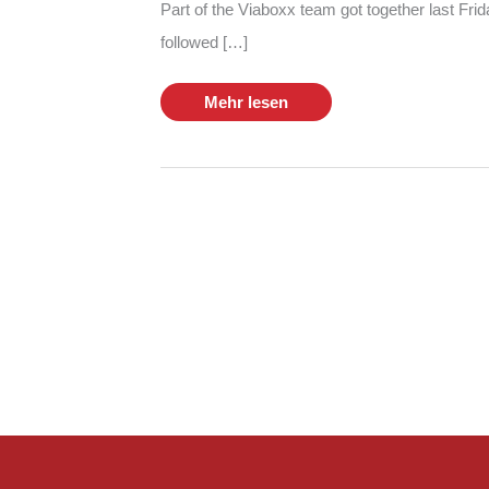
Part of the Viaboxx team got together last Frid
followed […]
Team
Mehr lesen
canoeing
on
the
Sieg