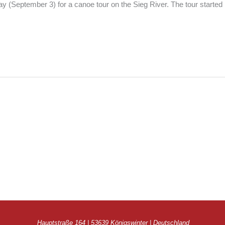
ay (September 3) for a canoe tour on the Sieg River. The tour started i
Hauptstraße 164 | 53639 Königswinter | Deutschland