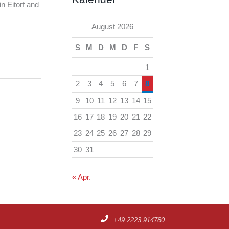
h
n Eitorf and
e
i
August 2026
n
v
S
M
D
M
D
F
S
1
2
3
4
5
6
7
8
9
10
11
12
13
14
15
16
17
18
19
20
21
22
23
24
25
26
27
28
29
30
31
« Apr.
+49 2223 914780