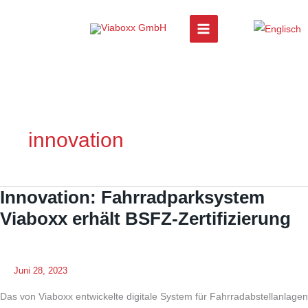
Zum
Inhalt
springen
innovation
Innovation: Fahrradparksystem
Viaboxx erhält BSFZ-Zertifizierung
Juni 28, 2023
Das von Viaboxx entwickelte digitale System für Fahrradabstellanlagen