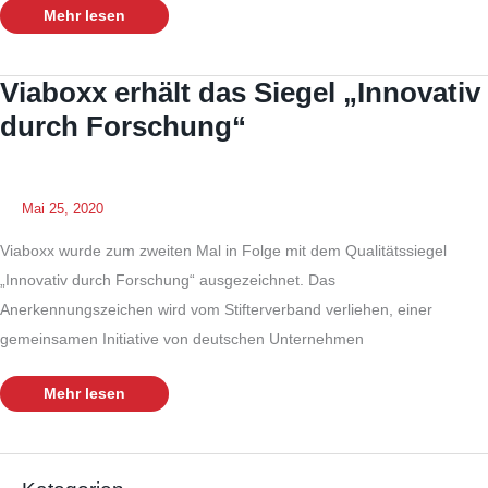
Innovativ
Mehr lesen
durch
Forschung
2022/2023
Siegel
Viaboxx erhält das Siegel „Innovativ
durch Forschung“
Mai 25, 2020
Viaboxx wurde zum zweiten Mal in Folge mit dem Qualitätssiegel
„Innovativ durch Forschung“ ausgezeichnet. Das
Anerkennungszeichen wird vom Stifterverband verliehen, einer
gemeinsamen Initiative von deutschen Unternehmen
Viaboxx
Mehr lesen
erhält
das
Siegel
„Innovativ
durch
Forschung“