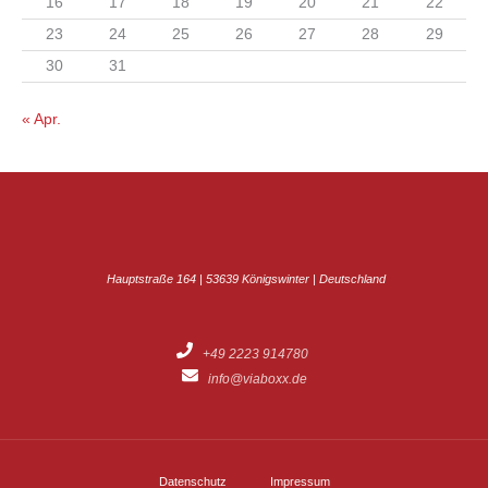
16
17
18
19
20
21
22
23
24
25
26
27
28
29
30
31
« Apr.
Hauptstraße 164 | 53639 Königswinter | Deutschland
+49 2223 914780
info@viaboxx.de
Datenschutz
Impressum