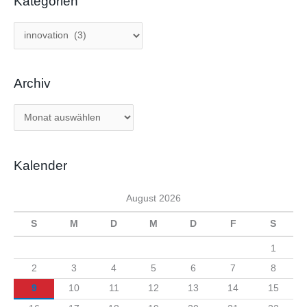
Kategorien
K
a
t
Archiv
e
g
A
o
r
r
c
i
Kalender
h
e
i
n
August 2026
v
S
M
D
M
D
F
S
1
2
3
4
5
6
7
8
9
10
11
12
13
14
15